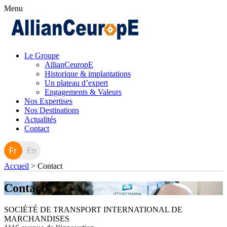
Menu
Le Groupe
AllianCeuropE
Historique & implantations
Un plateau d’expert
Engagements & Valeurs
Nos Expertises
Nos Destinations
Actualités
Contact
Fr
En
Accueil
>
Contact
Contact
SOCIÉTÉ DE TRANSPORT INTERNATIONAL DE
MARCHANDISES