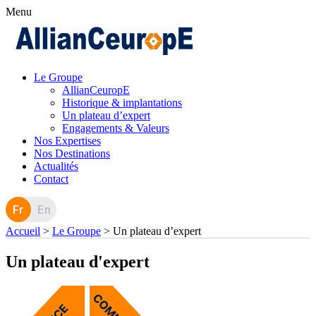
Menu
Le Groupe
AllianCeuropE
Historique & implantations
Un plateau d’expert
Engagements & Valeurs
Nos Expertises
Nos Destinations
Actualités
Contact
Fr
En
Accueil
>
Le Groupe
>
Un plateau d’expert
Un plateau d'expert